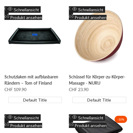
Zur
Zur
Schnellansicht
Schnellansicht
Wunschliste
Zum
Wunschliste
Zum
Produkt ansehen
Produkt ansehen
hinzufügen
Vergleich
hinzufügen
Vergleich
hinzufügen
hinzufügen
Schutzlaken mit aufblasbaren
Schüssel für Körper-zu-Körper-
Rändern – Tom of Finland
Massage - NURU
Sonderpreis
CHF 109.90
Sonderpreis
CHF 23.90
Default Title
Default Title
Zur
Zur
Schnellansicht
Schnellansicht
-
10
%
Wunschliste
Zum
Wunschliste
Zum
Produkt ansehen
Produkt ansehen
hinzufügen
Vergleich
hinzufügen
Vergleich