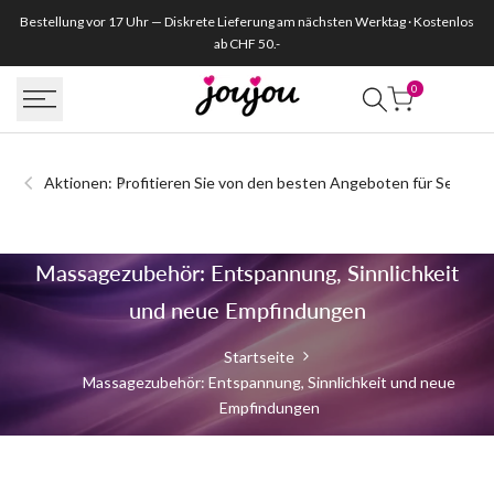
Zum
Bestellung vor 17 Uhr — Diskrete Lieferung am nächsten Werktag · Kostenlos
Inhalt
ab CHF 50.-
springen
0
Aktionen: Profitieren Sie von den besten Angeboten für Sextoys
Massagezubehör:
Massagezubehör: Entspannung, Sinnlichkeit
Entspannung
und neue Empfindungen
&
Startseite
Massagezubehör: Entspannung, Sinnlichkeit und neue
Genuss
Empfindungen
in
absoluter