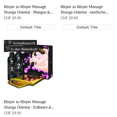
Körper zu Körper Massage
Körper zu Körper Massage
Shunga Oriental - Mangue &
Shunga Oriental - exotische
Melon
Früchte
Sonderpreis
CHF 29.90
Sonderpreis
CHF 29.90
Default Title
Default Title
Zur
Schnellansicht
Wunschliste
Zum
In den Warenkorb
hinzufügen
Vergleich
hinzufügen
Körper zu Körper Massage
Shunga Oriental - Erdbeere &
Champagner
Sonderpreis
CHF 29.90