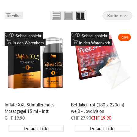
Filter
Sortieren
Zur
Zur
Schnellansicht
Schnellansicht
-
29
%
Wunschliste
Zum
Wunschliste
Zum
In den Warenkorb
In den Warenkorb
hinzufügen
Vergleich
hinzufügen
Vergleich
hinzufügen
hinzufügen
Inflate XXL Stimulierendes
Bettlaken rot (180 x 220cm)
Massagegel 15 ml - Intt
weiß - Joydivision
Sonderpreis
CHF 19.90
Regulärer
CHF 27.90
Sonderpreis
CHF 19.90
Preis
Default Title
Default Title