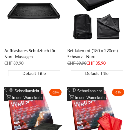
hinzufügen
hinzufügen
Aufblasbares Schutztuch für
Bettlaken rot (180 x 220cm)
Nuru-Massagen
Schwarz - Nuru
Sonderpreis
CHF 89.90
Regulärer
CHF 39.90
Sonderpreis
CHF 35.90
Preis
Default Title
Default Title
Zur
Zur
Schnellansicht
Schnellansicht
-
29
%
-
29
%
Wunschliste
Zum
Wunschliste
Zum
In den Warenkorb
In den Warenkorb
hinzufügen
Vergleich
hinzufügen
Vergleich
hinzufügen
hinzufügen