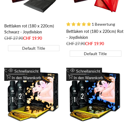
1 Bewertung
Bettlaken rot (180 x 220cm)
Bettlaken rot (180 x 220cm) Rot
Schwarz - Joydivision
- Joydivision
Regulärer
CHF 27.90
Sonderpreis
CHF 19.90
Preis
Regulärer
CHF 27.90
Sonderpreis
CHF 19.90
Preis
Default Title
Default Title
Zur
Zur
Schnellansicht
Schnellansicht
Wunschliste
Zum
Wunschliste
Zum
In den Warenkorb
In den Warenkorb
hinzufügen
Vergleich
hinzufügen
Vergleich
hinzufügen
hinzufügen