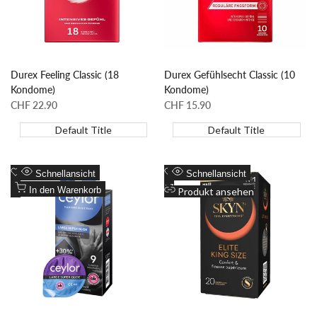
Durex Feeling Classic (18
Durex Gefühlsecht Classic (10
Kondome)
Kondome)
Sonderpreis
CHF 22.90
Sonderpreis
CHF 15.90
Default Title
Default Title
Zur
Zur
Schnellansicht
Schnellansicht
Wunschliste
Zum
Wunschliste
Zum
In den Warenkorb
Produkt ansehen
hinzufügen
Vergleich
hinzufügen
Vergleich
hinzufügen
hinzufügen