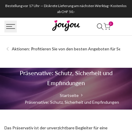
Zum
Bestellung vor 17 Uhr — Diskrete Lieferung am nächsten Werktag · Kostenlos
Inhalt
ab CHF 50.-
springen
0
Aktionen: Profitieren Sie von den besten Angeboten für Sextoys
Vegane
Präservative: Schutz, Sicherheit und
&
Empfindungen
ethische
Startseite
Präservative: Schutz, Sicherheit und Empfindungen
Kondome:
Verantwortungsbewusste
&
Das Präservativ ist der unverzichtbare Begleiter für eine