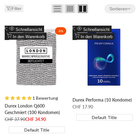
Filter
Sortieren
Zur
Zur
Schnellansicht
Schnellansicht
-
8
%
Wunschliste
Zum
Wunschliste
Zum
In den Warenkorb
In den Warenkorb
hinzufügen
Vergleich
hinzufügen
Vergleich
hinzufügen
hinzufügen
1 Bewertung
Durex Performa (10 Kondome)
Durex London Q600
Sonderpreis
CHF 17.90
Geschmiert (100 Kondomen)
Default Title
Regulärer
CHF 37.90
Sonderpreis
CHF 34.90
Preis
Default Title