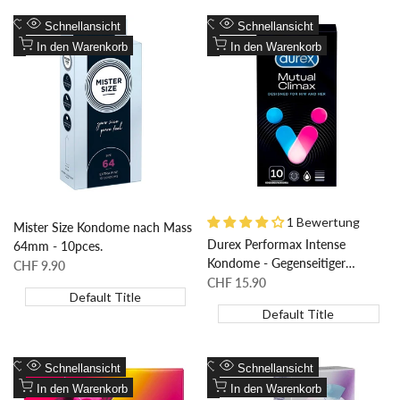
Zur
Zur
Schnellansicht
Schnellansicht
Wunschliste
Zum
Wunschliste
Zum
In den Warenkorb
In den Warenkorb
hinzufügen
Vergleich
hinzufügen
Vergleich
hinzufügen
hinzufügen
1 Bewertung
Mister Size Kondome nach Mass
Durex Performax Intense
64mm - 10pces.
Kondome - Gegenseitiger
Sonderpreis
CHF 9.90
Orgasmus (10 Kondome)
Sonderpreis
CHF 15.90
Default Title
Default Title
Zur
Zur
Schnellansicht
Schnellansicht
Wunschliste
Zum
Wunschliste
Zum
In den Warenkorb
In den Warenkorb