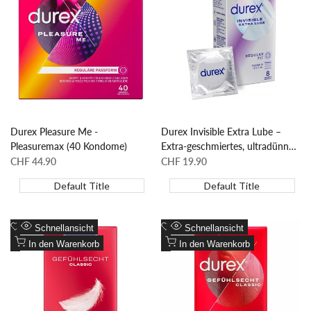
hinzufügen
Vergleich
hinzufügen
Vergleich
hinzufügen
hinzufügen
Durex Pleasure Me -
Durex Invisible Extra Lube –
Pleasuremax (40 Kondome)
Extra-geschmiertes, ultradünnes
Kondom (8 Stück)
Sonderpreis
CHF 44.90
Sonderpreis
CHF 19.90
Default Title
Default Title
Zur
Zur
Schnellansicht
Schnellansicht
Wunschliste
Zum
Wunschliste
Zum
In den Warenkorb
In den Warenkorb
hinzufügen
Vergleich
hinzufügen
Vergleich
hinzufügen
hinzufügen