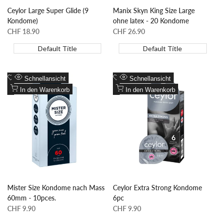
Ceylor Large Super Glide (9
Manix Skyn King Size Large
Kondome)
ohne latex - 20 Kondome
Sonderpreis
CHF 18.90
Sonderpreis
CHF 26.90
Default Title
Default Title
Zur
Zur
Schnellansicht
Schnellansicht
Wunschliste
Zum
Wunschliste
Zum
In den Warenkorb
In den Warenkorb
hinzufügen
Vergleich
hinzufügen
Vergleich
hinzufügen
hinzufügen
Mister Size Kondome nach Mass
Ceylor Extra Strong Kondome
60mm - 10pces.
6pc
Sonderpreis
CHF 9.90
Sonderpreis
CHF 9.90