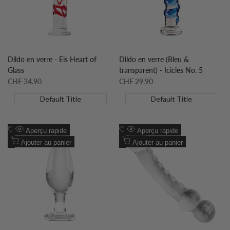
souhaits
souhaits
Dildo en verre - Eis Heart of
Dildo en verre (Bleu &
Glass
transparent) - Icicles No. 5
Prix
CHF 34.90
Prix
CHF 29.90
soldé
soldé
Default Title
Default Title
Ajouter
Ajouter
Aperçu rapide
Aperçu rapide
à
Ajouter
à
Ajouter
Ajouter au panier
Ajouter au panier
la
à
la
à
liste
la
liste
la
de
comparaison
de
comparaison
souhaits
souhaits