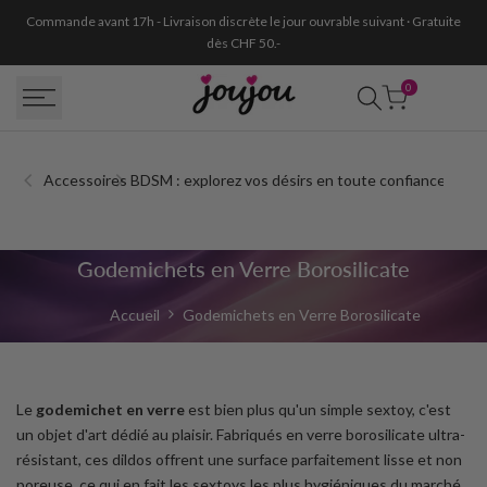
Passer
Commande avant 17h - Livraison discrète le jour ouvrable suivant · Gratuite
au
dès CHF 50.-
contenu
0
Accessoires BDSM : explorez vos désirs en toute confiance
Acc
Godemichet
Godemichets en Verre Borosilicate
en
Accueil
Godemichets en Verre Borosilicate
Verre
Suisse
Le
godemichet en verre
est bien plus qu'un simple sextoy, c'est
|
un objet d'art dédié au plaisir. Fabriqués en verre borosilicate ultra-
Design,
résistant, ces dildos offrent une surface parfaitement lisse et non
poreuse, ce qui en fait les sextoys les plus hygiéniques du marché.