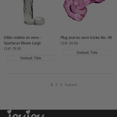
de
comparaison
de
comparaison
souhaits
souhaits
Dildo réaliste en verre -
Plug anal en verre Icicles No. 48
Spartacus Blown Large
Prix
CHF 34.90
soldé
Prix
CHF 79.90
Default Title
soldé
Default Title
1
2
3
Suivant