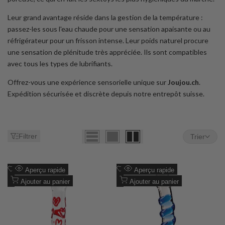
Pureté
Leur grand avantage réside dans la gestion de la température :
&
passez-les sous l'eau chaude pour une sensation apaisante ou au
Température
réfrigérateur pour un frisson intense. Leur poids naturel procure
une sensation de plénitude très appréciée. Ils sont compatibles
-
avec tous les types de lubrifiants.
Joujou
Offrez-vous une expérience sensorielle unique sur
Joujou.ch
.
Expédition sécurisée et discrète depuis notre entrepôt suisse.
Filtrer
Trier
Ajouter
Ajouter
Aperçu rapide
Aperçu rapide
à
Ajouter
à
Ajouter
Ajouter au panier
Ajouter au panier
la
à
la
à
liste
la
liste
la
de
comparaison
de
comparaison