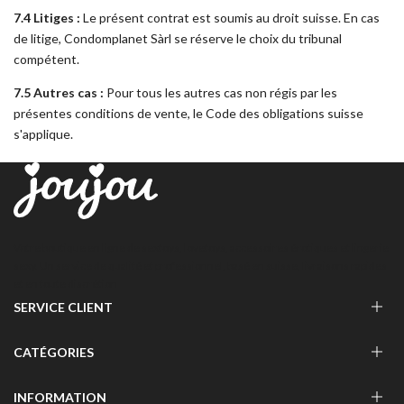
7.4 Litiges :
Le présent contrat est soumis au droit suisse. En cas
de litige, Condomplanet Sàrl se réserve le choix du tribunal
compétent.
7.5 Autres cas :
Pour tous les autres cas non régis par les
présentes conditions de vente, le Code des obligations suisse
s'applique.
Votre boutique en ligne de sextoys, lovetoys, accessoires érotiques et lingerie
sexy. Un service de qualité et professionnel, basé en suisse, livraisons rapides
et en toute discrétion
SERVICE CLIENT
VOUS AVEZ DES QUESTIONS ?
CATÉGORIES
CONSULTEZ NOTRE HELPCENTER
POUR ELLE
INFORMATION
Vers le Helpcenter