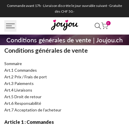
Passer
Commande avant 17h - Livraison discrète le jour ouvrable suivant · Gratuite
au
dès CHF 50.-
contenu
0
Conditions
Conditions générales de vente | Joujou.ch
générales
Conditions générales de vente
de
Sommaire
vente
Art.1 Commandes
Art.2 Prix / Frais de port
|
Art.3 Paiements
Joujou.ch
Art.4 Livraisons
Art.5 Droit de retour
Art.6 Responsabilité
Art.7 Acceptation de l’acheteur
Article 1 : Commandes