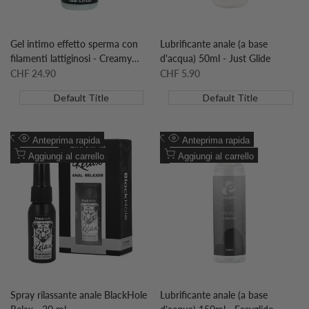
Gel intimo effetto sperma con
Lubrificante anale (a base
filamenti lattiginosi - Creamy
d'acqua) 50ml - Just Glide
Glide 150 ml
Prezzo
CHF 24.90
Prezzo
CHF 5.90
scontato
scontato
Default Title
Default Title
Aggiungi
Aggiungi
Anteprima rapida
Anteprima rapida
alla
Aggiungi
alla
Aggiungi
Aggiungi al carrello
Aggiungi al carrello
lista
al
lista
al
desideri
confronto
desideri
confronto
Spray rilassante anale BlackHole
Lubrificante anale (a base