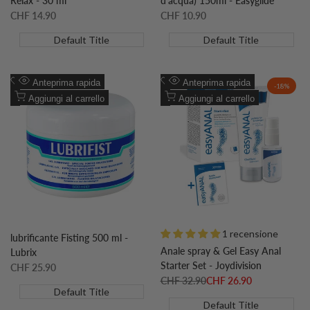
Relax - 30 ml
d'acqua) 150ml - Easyglide
Prezzo
CHF 14.90
Prezzo
CHF 10.90
scontato
scontato
Default Title
Default Title
Aggiungi
Aggiungi
Anteprima rapida
Anteprima rapida
-
18
%
alla
Aggiungi
alla
Aggiungi
Aggiungi al carrello
Aggiungi al carrello
lista
al
lista
al
desideri
confronto
desideri
confronto
1 recensione
lubrificante Fisting 500 ml -
Anale spray & Gel Easy Anal
Lubrix
Starter Set - Joydivision
Prezzo
CHF 25.90
scontato
Prezzo
CHF 32.90
Prezzo
CHF 26.90
regolare
scontato
Default Title
Default Title