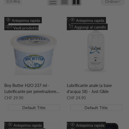
Filtra
Ordina
Aggiungi
Aggiungi
Anteprima rapida
Anteprima rapida
alla
Aggiungi
alla
Aggiungi
Aggiungi al carrello
Vedi prodotto
lista
al
lista
al
desideri
confronto
desideri
confronto
Boy Butter H2O 237 ml -
Lubrificante anale (a base
Lubrificante per penetrazione
d'acqua 1lt) - Just Glide
anale
Prezzo
CHF 29.90
Prezzo
CHF 24.90
scontato
scontato
Default Title
Default Title
Aggiungi
Aggiungi
Anteprima rapida
Anteprima rapida