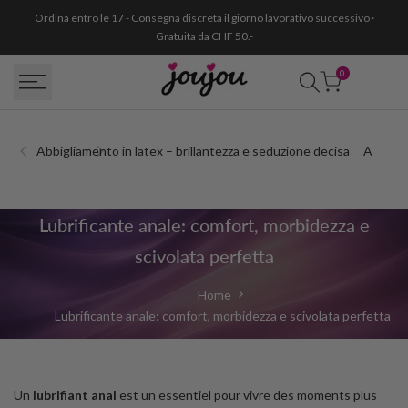
Passa
Ordina entro le 17 - Consegna discreta il giorno lavorativo successivo ·
al
Gratuita da CHF 50.-
contenuto
0
Abbigliamento in latex – brillantezza e seduzione decisa
Abito e
Lubrificante
Lubrificante anale: comfort, morbidezza e
anale:
scivolata perfetta
comfort
Home
Lubrificante anale: comfort, morbidezza e scivolata perfetta
e
scorrevolezza
per
Un
lubrifiant anal
est un essentiel pour vivre des moments plus