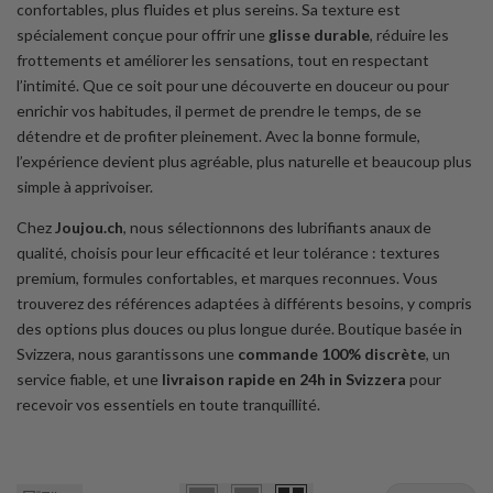
un'esperienza
confortables, plus fluides et plus sereins. Sa texture est
spécialement conçue pour offrir une
glisse durable
, réduire les
sicura
frottements et améliorer les sensations, tout en respectant
l’intimité. Que ce soit pour une découverte en douceur ou pour
enrichir vos habitudes, il permet de prendre le temps, de se
détendre et de profiter pleinement. Avec la bonne formule,
l’expérience devient plus agréable, plus naturelle et beaucoup plus
simple à apprivoiser.
Chez
Joujou.ch
, nous sélectionnons des lubrifiants anaux de
qualité, choisis pour leur efficacité et leur tolérance : textures
premium, formules confortables, et marques reconnues. Vous
trouverez des références adaptées à différents besoins, y compris
des options plus douces ou plus longue durée. Boutique basée in
Svizzera, nous garantissons une
commande 100% discrète
, un
service fiable, et une
livraison rapide en 24h in Svizzera
pour
recevoir vos essentiels en toute tranquillité.