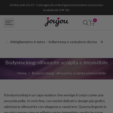
Passa
Ordina entro le 17 - Consegna discreta il giorno lavorativo successivo ·
al
Gratuita da CHF 50.-
contenuto
0
Abbigliamento in latex – brillantezza e seduzione decisa
Abito e
Bodystocking
Bodystocking: silhouette scolpita e irresistibile
catsuit
Home
Bodystocking: silhouette scolpita e irresistibile
e
calza
Il bodystocking è un capo audace che avvolge il corpo come una
corpo
seconda pelle. In rete fine, con motivi delicati o design più grafici,
valorizza la silhouette con eleganza e carattere. Questa lingerie in
un unico pezzo crea un effetto visivo immediato: esalta le curve,