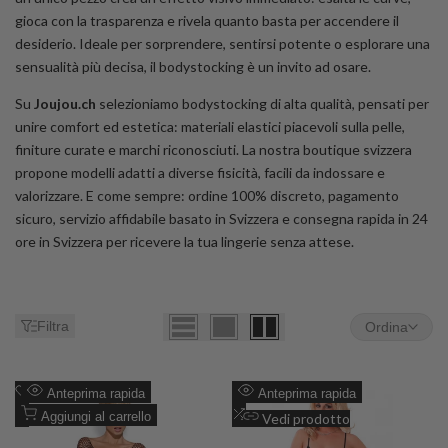
gioca con la trasparenza e rivela quanto basta per accendere il
desiderio. Ideale per sorprendere, sentirsi potente o esplorare una
sensualità più decisa, il bodystocking è un invito ad osare.
Su
Joujou.ch
selezioniamo bodystocking di alta qualità, pensati per
unire comfort ed estetica: materiali elastici piacevoli sulla pelle,
finiture curate e marchi riconosciuti. La nostra boutique svizzera
propone modelli adatti a diverse fisicità, facili da indossare e
valorizzare. E come sempre: ordine 100% discreto, pagamento
sicuro, servizio affidabile basato in Svizzera e consegna rapida in 24
ore in Svizzera per ricevere la tua lingerie senza attese.
Filtra
Ordina
Aggiungi
Aggiungi
Anteprima rapida
Anteprima rapida
alla
Aggiungi
alla
Aggiungi
Aggiungi al carrello
Vedi prodotto
lista
al
lista
al