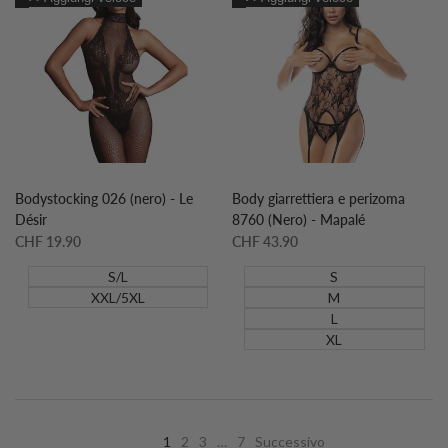
lista
al
lista
al
desideri
confronto
desideri
confronto
Bodystocking 026 (nero) - Le
Body giarrettiera e perizoma
Désir
8760 (Nero) - Mapalé
Prezzo
CHF 19.90
Prezzo
CHF 43.90
scontato
scontato
S/L
S
XXL/5XL
M
L
XL
1
2
3
…
7
Successivo