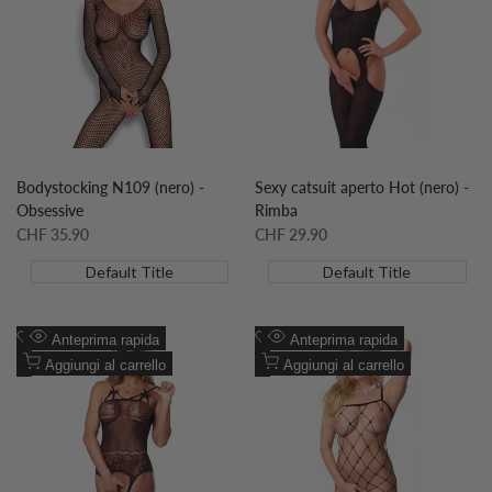
desideri
confronto
desideri
confronto
Bodystocking N109 (nero) -
Sexy catsuit aperto Hot (nero) -
Obsessive
Rimba
Prezzo
CHF 35.90
Prezzo
CHF 29.90
scontato
scontato
Default Title
Default Title
Aggiungi
Aggiungi
Anteprima rapida
Anteprima rapida
alla
Aggiungi
alla
Aggiungi
Aggiungi al carrello
Aggiungi al carrello
lista
al
lista
al
desideri
confronto
desideri
confronto