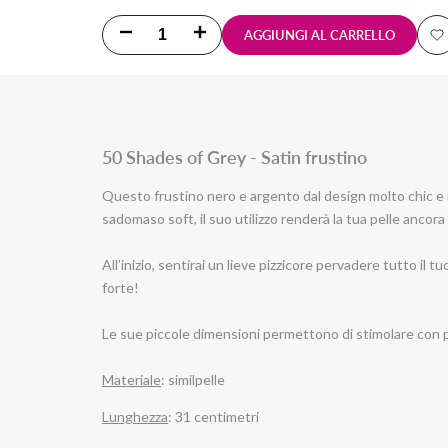
Diminuisci
Aumenta
AGGIUNGI AL CARRELLO
A
la
la
al
quantità
quantità
li
per
per
50 Shades of Grey - Satin frustino
de
Satin
Satin
Questo frustino nero e argento dal design molto chic e r
sadomaso soft, il suo utilizzo renderà la tua pelle ancora 
frustino
frustino
BDSM
BDSM
All’inizio, sentirai un lieve pizzicore pervadere tutto il 
forte!
-
-
Le sue piccole dimensioni permettono di stimolare con pre
Fifty
Fifty
Shades
Shades
Materiale
: similpelle
of
of
Lunghezza
: 31 centimetri