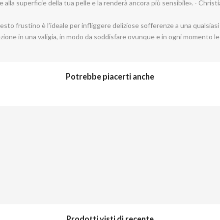
gue alla superficie della tua pelle e la renderà ancora più sensibile». - Chris
o frustino è l’ideale per infliggere deliziose sofferenze a una qualsiasi 
ezione in una valigia, in modo da soddisfare ovunque e in ogni momento le 
Potrebbe piacerti anche
Prodotti visti di recente