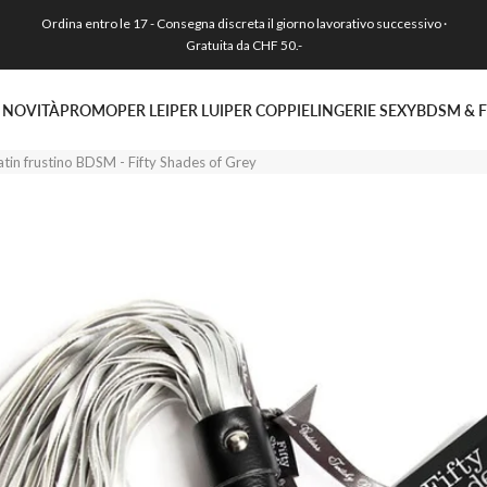
Ordina entro le 17 - Consegna discreta il giorno lavorativo successivo ·
Gratuita da CHF 50.-
NOVITÀ
PROMO
PER LEI
PER LUI
PER COPPIE
LINGERIE SEXY
BDSM & F
atin frustino BDSM - Fifty Shades of Grey