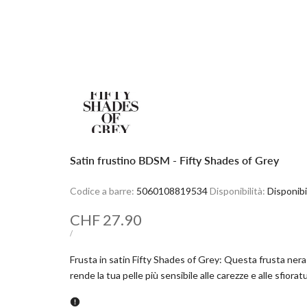
Satin frustino BDSM - Fifty Shades of Grey
Codice a barre:
5060108819534
Disponibilità:
Disponibi
Prezzo
CHF 27.90
scontato
PREZZO
PER
/
UNITARIO
Frusta in satin Fifty Shades of Grey: Questa frusta nera
rende la tua pelle più sensibile alle carezze e alle sfiora