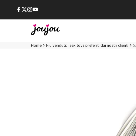
Passa
al
Facebook
X
Instagram
YouTube
contenuto
Home
Più venduti: i sex toys preferiti dai nostri clienti
S