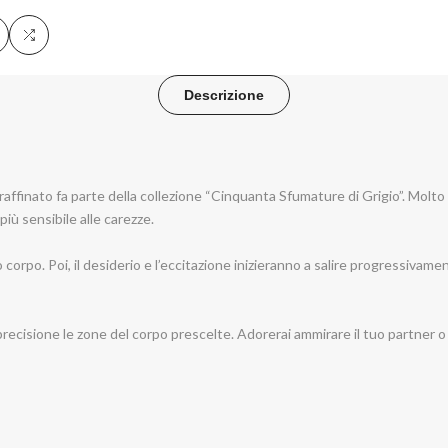
ggiungi
Aggiungi
la
al
Descrizione
sta
confronto
sideri
affinato fa parte della collezione “Cinquanta Sfumature di Grigio”. Molt
più sensibile alle carezze.
tuo corpo. Poi, il desiderio e l’eccitazione inizieranno a salire progressiv
cisione le zone del corpo prescelte. Adorerai ammirare il tuo partner o la