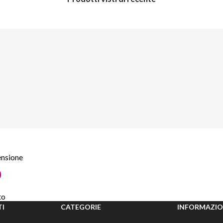
censione
to
TI
CATEGORIE
INFORMAZIO