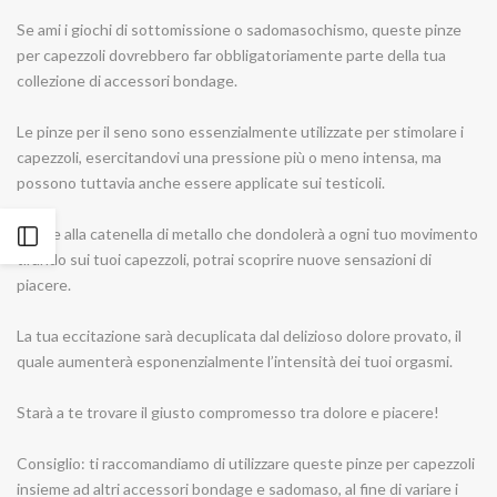
a
a
Se ami i giochi di sottomissione o sadomasochismo, queste pinze
catena
catena
per capezzoli dovrebbero far obbligatoriamente parte della tua
collezione di accessori bondage.
per
per
Le pinze per il seno sono essenzialmente utilizzate per stimolare i
il
il
capezzoli, esercitandovi una pressione più o meno intensa, ma
seno
seno
possono tuttavia anche essere applicate sui testicoli.
Micro
Micro
Grazie alla catenella di metallo che dondolerà a ogni tuo movimento
Apri
tirando sui tuoi capezzoli, potrai scoprire nuove sensazioni di
Plier
Plier
piacere.
la
-
-
La tua eccitazione sarà decuplicata dal delizioso dolore provato, il
Spartacus
Spartacus
barra
quale aumenterà esponenzialmente l’intensità dei tuoi orgasmi.
laterale
Starà a te trovare il giusto compromesso tra dolore e piacere!
Consiglio: ti raccomandiamo di utilizzare queste pinze per capezzoli
insieme ad altri accessori bondage e sadomaso, al fine di variare i