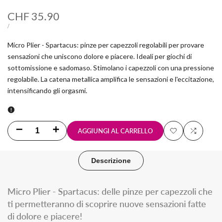
Prezzo
CHF 35.90
scontato
PREZZO
PER
/
UNITARIO
Micro Plier - Spartacus: pinze per capezzoli regolabili per provare
sensazioni che uniscono dolore e piacere. Ideali per giochi di
sottomissione e sadomaso. Stimolano i capezzoli con una pressione
regolabile. La catena metallica amplifica le sensazioni e l'eccitazione,
intensificando gli orgasmi.
Diminuisci
Aumenta
AGGIUNGI AL CARRELLO
Aggiungi
Aggiungi
la
la
alla
al
Descrizione
quantità
quantità
lista
confront
per
per
Micro Plier - Spartacus: delle pinze per capezzoli che
desideri
ti permetteranno di scoprire nuove sensazioni fatte
Pinze
Pinze
di dolore e piacere!