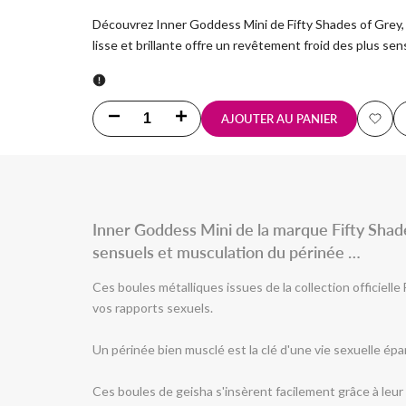
UNITAIRE
Découvrez Inner Goddess Mini de Fifty Shades of Grey, 
lisse et brillante offre un revêtement froid des plus sen
Diminuer
Augmenter
AJOUTER AU PANIER
Ajout
la
la
à
quantité
quantité
la
pour
pour
Inner Goddess Mini de la marque Fifty Shade
liste
sensuels et musculation du périnée …
Boules
Boules
de
Ces boules métalliques issues de la collection officiell
de
de
vos rapports sexuels.
souha
Geisha
Geisha
Un périnée bien musclé est la clé d'une vie sexuelle ép
métalliques
métalliques
Ces boules de geisha s'insèrent facilement grâce à leur
Inner
Inner