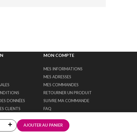
ON
MON COMPTE
MES INFORMATIONS
MES ADRESSES
GALES
MES COMMANDES
ONDITIONS
RETOURNER UN PRODUIT
DES DONNÉES
SUIVRE MA COMMANDE
S CLIENTS
FAQ
NOUS
r
Augmenter
AJOUTER AU PANIER
la