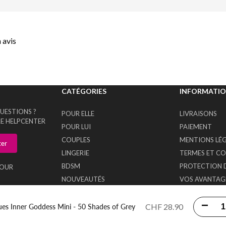
 avis
CATÉGORIES
INFORMATI
UESTIONS ?
POUR ELLE
LIVRAISONS
E HELPCENTER
POUR LUI
PAIEMENT
COUPLES
MENTIONS LÉ
ter
LINGERIE
TERMES ET C
BDSM
PROTECTION 
TOUR
NOUVEAUTÉS
VOS AVANTAGE
PROMOTIONS
CONTACTEZ-
 COOKIES
CHF 28.90
Diminue
ues Inner Goddess Mini - 50 Shades of Grey
 - 1950 Sion
la