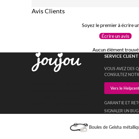
Avis Clients
Soyez le premier à écrire un
Écrire un avis
Aucun élément trouvé
SERVICE CLIENT
VOUS AVEZ DES Q
CONSULTEZ NOTR
Votre boutique en ligne de
Vers le Helpcen
sextoys, lovetoys, accessoires
érotiques et lingerie sexy. Un
GARANTIE ET RE
service de qualité et professionnel,
basé en suisse, livraisons rapides
SIGNALER UN BUG
et en toute discrétion
PARAMÈTRES DES
Boules de Geisha métalliq
© 2007 - 2026 Condomplanet SÀRL | Chemin de Grély 17A