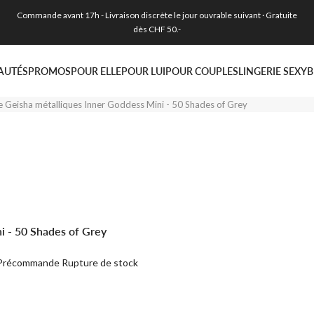
Commande avant 17h - Livraison discrète le jour ouvrable suivant · Gratuite
dès CHF 50.-
AUTÉS
PROMOS
POUR ELLE
POUR LUI
POUR COUPLES
LINGERIE SEXY
B
e Geisha métalliques Inner Goddess Mini - 50 Shades of Grey
i - 50 Shades of Grey
Précommande
Rupture de stock