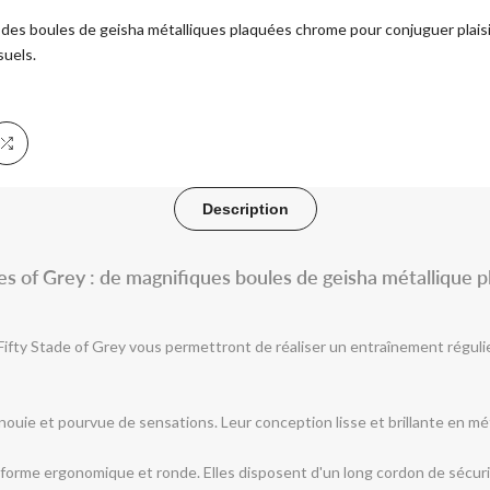
des boules de geisha métalliques plaquées chrome pour conjuguer plais
suels.
er
Ajouter
à
Description
la
s of Grey : de magnifiques boules de geisha métallique 
comparaison
e Fifty Stade of Grey vous permettront de réaliser un entraînement réguli
its
anouie et pourvue de sensations. Leur conception lisse et brillante en mé
 forme ergonomique et ronde. Elles disposent d'un long cordon de sécuri