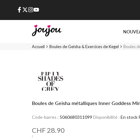
Passer
au
Facebook
X
Instagram
YouTube
contenu
NOUVE
Accueil
Boules de Geisha & Exercices de Kegel
Boules d
Boules de Geisha métalliques Inner Goddess Min
Code-barres :
5060680311099
Disponibilité :
En stock
Prix
CHF 28.90
soldé
PRIX
PAR
/