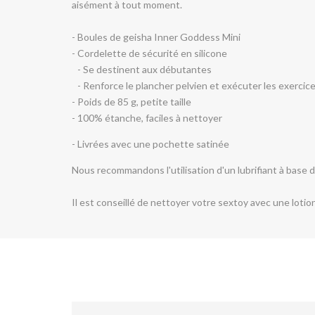
aisément à tout moment.
Goddess
Goddess
- Boules de geisha Inner Goddess Mini
Mini
Mini
- Cordelette de sécurité en silicone
- Se destinent aux débutantes
-
-
- Renforce le plancher pelvien et exécuter les exerci
50
50
- Poids de 85 g, petite taille
- 100% étanche, faciles à nettoyer
Shades
Shades
- Livrées avec une pochette satinée
of
of
Nous recommandons l'utilisation d'un lubrifiant à base d'
Grey
Grey
Il est conseillé de nettoyer votre sextoy avec une lotio