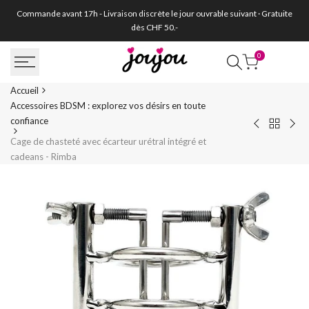
Passer
Commande avant 17h - Livraison discrète le jour ouvrable suivant · Gratuite
au
dès CHF 50.-
contenu
0
Accueil
Accessoires BDSM : explorez vos désirs en toute
confiance
Retour
Tenue
Coll
à
Cage de chasteté avec écarteur urétral intégré et
BDSM
BD
Accessoi
cadeans - Rimba
Cuir
en
BDSM
ouverte
sili
:
avec
et
explorez
chaînette
lais
vos
(2
en
désirs
pièces)
mét
en
-
-
toute
Rimba
Rim
confianc