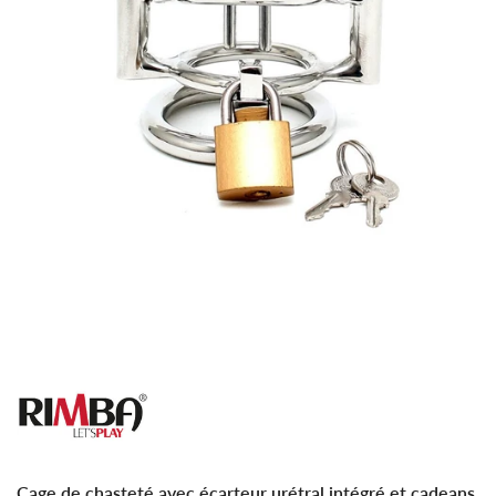
Cage de chasteté avec écarteur urétral intégré et cadeans