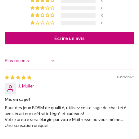
0
0
0
0
Écrire un avis
Sort by
03/26/2026
J. Muller
Mis en cage!
Pour des jeux BDSM de qualité, utilisez cette cage de chasteté
avec écarteur urétral intégré et cadeans!
Votre urètre sera élargie par votre Maîtresse ou vous même...
Une sensation unique!