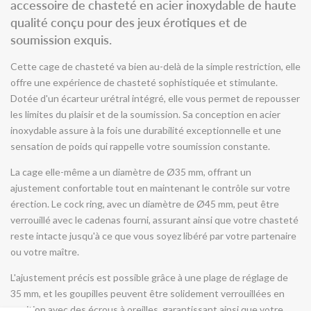
accessoire de chasteté en acier inoxydable de haute
cadeans
cadeans
qualité conçu pour des jeux érotiques et de
-
-
soumission exquis.
Rimba
Rimba
Cette cage de chasteté va bien au-delà de la simple restriction, elle
offre une expérience de chasteté sophistiquée et stimulante.
Dotée d'un écarteur urétral intégré, elle vous permet de repousser
les limites du plaisir et de la soumission. Sa conception en acier
inoxydable assure à la fois une durabilité exceptionnelle et une
sensation de poids qui rappelle votre soumission constante.
La cage elle-même a un diamètre de Ø35 mm, offrant un
ajustement confortable tout en maintenant le contrôle sur votre
érection. Le cock ring, avec un diamètre de Ø45 mm, peut être
verrouillé avec le cadenas fourni, assurant ainsi que votre chasteté
reste intacte jusqu'à ce que vous soyez libéré par votre partenaire
ou votre maître.
L'ajustement précis est possible grâce à une plage de réglage de
35 mm, et les goupilles peuvent être solidement verrouillées en
position avec des écrous à oreilles, garantissant ainsi que votre