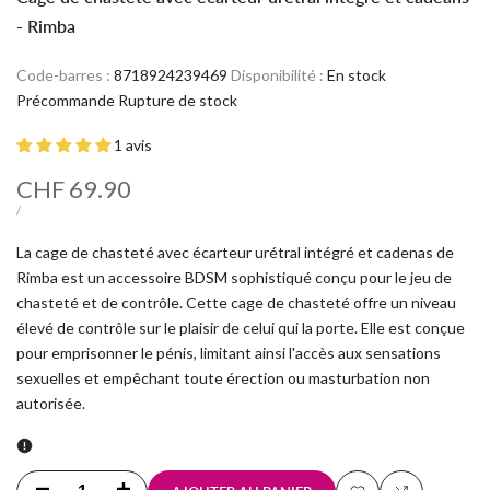
- Rimba
Code-barres :
8718924239469
Disponibilité :
En stock
Précommande
Rupture de stock
1 avis
Prix
CHF 69.90
soldé
PRIX
PAR
/
UNITAIRE
La cage de chasteté avec écarteur urétral intégré et cadenas de
Rimba est un accessoire BDSM sophistiqué conçu pour le jeu de
chasteté et de contrôle. Cette cage de chasteté offre un niveau
élevé de contrôle sur le plaisir de celui qui la porte. Elle est conçue
pour emprisonner le pénis, limitant ainsi l'accès aux sensations
sexuelles et empêchant toute érection ou masturbation non
autorisée.