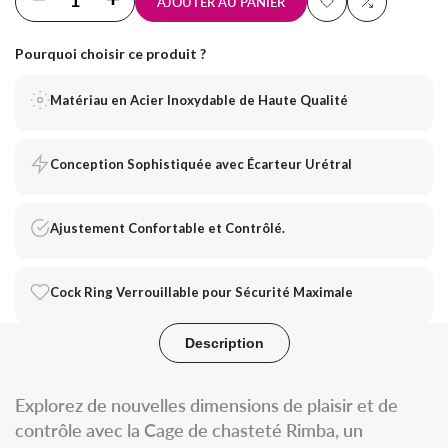
Diminuer
Augmenter
AJOUTER AU PANIER
Ajouter
Ajouter
la
la
Pourquoi choisir ce produit ?
à
à
quantité
quantité
Matériau en Acier Inoxydable de Haute Qualité
la
la
pour
pour
liste
comparaison
Cage
Cage
Conception Sophistiquée avec Écarteur Urétral
de
de
de
souhaits
Ajustement Confortable et Contrôlé.
chasteté
chasteté
avec
avec
Cock Ring Verrouillable pour Sécurité Maximale
écarteur
écarteur
urétral
urétral
Description
intégré
intégré
Explorez de nouvelles dimensions de plaisir et de
et
et
contrôle avec la Cage de chasteté Rimba, un